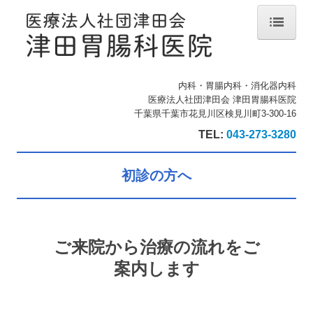
ホーム
内科・胃腸内科・消化器内科
院長紹介
医療法人社団津田会 津田胃腸科医院
千葉県千葉市花見川区検見川町3-300-16
診療のご案内
TEL:
043-273-3280
生活習慣病
初診の方へ
初診の方へ
検診について
ご来院から治療の流れをご
施設・設備のご案内
案内します
交通案内